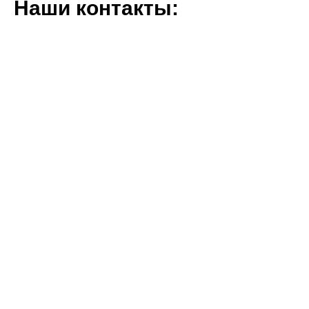
Наши контакты:
Задайте нам любой вопрос по
телефону или напишите на
Whatsapp.
Отдел персонала:
+7 778 4507178
Почта:
hr@seycogroup.com
ул. Толе би, 127
Адрес:
, Алматы.